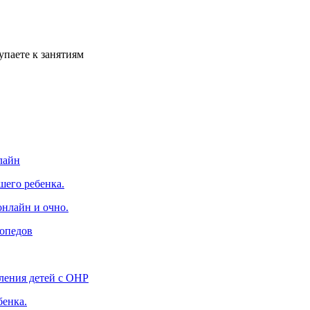
упаете к занятиям
лайн
шего ребенка.
онлайн и очно.
гопедов
ления детей с ОНР
бенка.