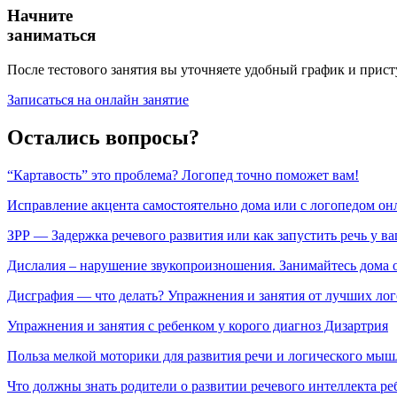
Начните
заниматься
После тестового занятия вы уточняете удобный график и прист
Записаться на онлайн занятие
Остались вопросы?
“Картавость” это проблема? Логопед точно поможет вам!
Исправление акцента самостоятельно дома или с логопедом он
ЗРР — Задержка речевого развития или как запустить речь у ва
Дислалия – нарушение звукопроизношения. Занимайтесь дома 
Дисграфия — что делать? Упражнения и занятия от лучших ло
Упражнения и занятия с ребенком у корого диагноз Дизартрия
Польза мелкой моторики для развития речи и логического мыш
Что должны знать родители о развитии речевого интеллекта ре